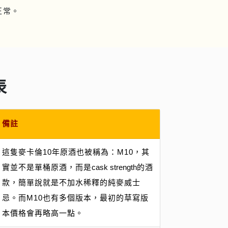
正常。
表
備註
這隻麥卡倫10年原酒也被稱為：M10，其
實並不是單桶原酒，而是
cask strength
的酒
款，簡單說就是不加水稀釋的純麥威士
忌。而M10也有多個版本，最初的草寫版
本價格會再略高一點。