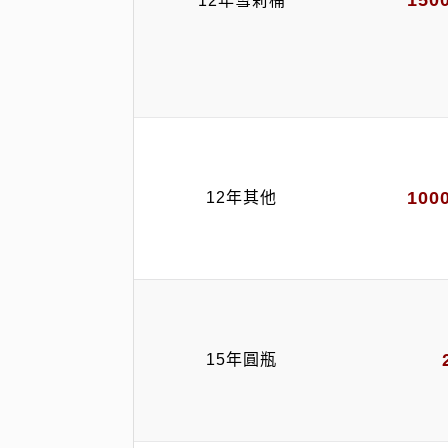
150
12年雪莉桶
100
12年其他
15年圓瓶