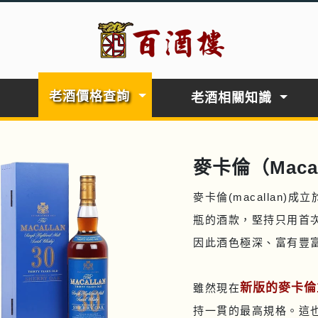
老酒價格查詢
老酒相關知識
麥卡倫（Maca
麥卡倫(macallan)
瓶的酒款，堅持只用首次
因此酒色極深、富有豐
新版的麥卡倫
雖然現在
持一貫的最高規格。這