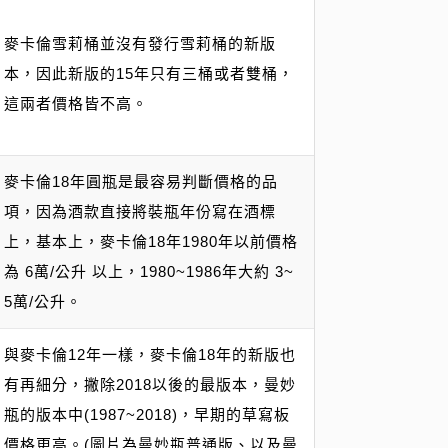
麥卡倫雪莉桶並沒有發行雪莉桶的新版
本，因此新版的15年只有三桶或者雙桶，
這兩者價格皆不高。
麥卡倫18年圓瓶是最容易判斷價格的品
項，因為酒款直接將裝瓶年份寫在酒標
上，基本上，麥卡倫18年1980年以前價格
為 6萬/公升 以上，1980~1986年大約 3~
5萬/公升。
與麥卡倫12年一樣，麥卡倫18年的新版也
有再細分，撇除2018以後的最版本，曼妙
瓶的版本中(1987~2018)，早期的草寫板
價格更高。(圖片為曼妙瓶普通版、以及曼