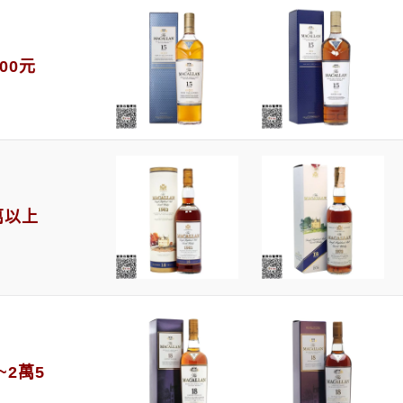
500元
萬以上
~2萬5