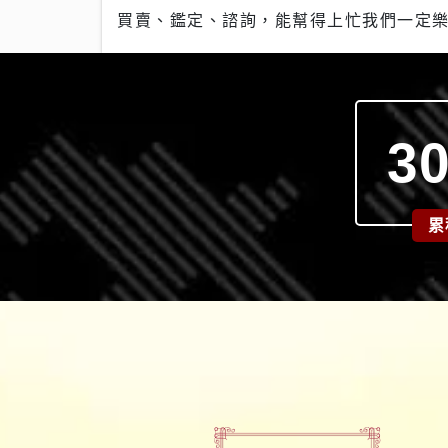
買賣、鑑定、諮詢，能幫得上忙我們一定
30
累