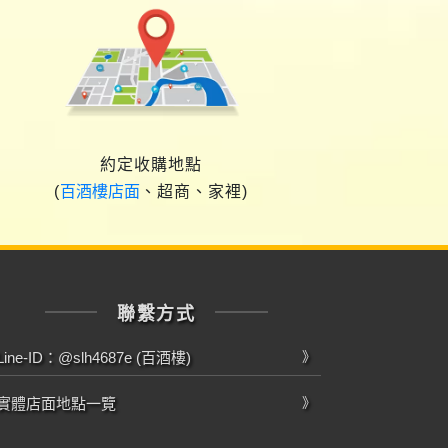
約定收購地點
(
百酒樓店面
、超商、家裡)
聯繫方式
Line-ID：@slh4687e (百酒樓)
實體店面地點一覽