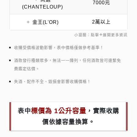
7000元
(CHANTELOUP)
2萬以上
金王(L'OR)
小提醒：點擊
展開更多資訊
收購受價格波動影響，表中價格僅做參考基準！
酒款發行種類眾多，無法一一陳列，任何酒款皆可連繫免
費鑑定估價。
失酒、配件不全、毀損會影響收購價格！
標價為 1公升容量
表中
，實際收購
價依據容量換算。