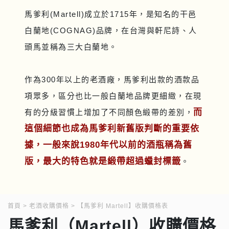
馬爹利(Martell)成立於1715年，是知名的干邑
白蘭地(COGNAG)品牌，在台灣與軒尼詩、人
頭馬並稱為三大白蘭地。
作為300年以上的老酒廠，馬爹利出款的酒款品
項眾多，區分也比一般白蘭地品牌更細緻，在現
而
有的分級習慣上增加了不同顏色緞帶的差別，
這個細節也成為馬爹利新舊版判斷的重要依
據，一般來說1980年代以前的酒瓶稱為舊
版，最大的特色就是緞帶超過蠟封標籤
。
首頁
老酒收購價格
【馬爹利 Martell】收購價格表
馬爹利（Martell）收購價格