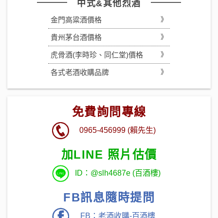
中式&其他烈酒
金門高粱酒價格
貴州茅台酒價格
虎骨酒(李時珍、同仁堂)價格
各式老酒收購品牌
免費詢問專線
0965-456999 (賴先生)
加LINE 照片估價
ID：@slh4687e (百酒樓)
FB訊息隨時提問
FB：老酒收購-百酒樓