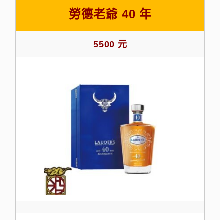
勞德老爺 40 年
5500 元