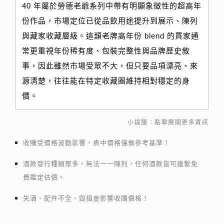
40 年屬於勞德老爺系列中帶有明顯象徵性的超高年
份作品，市場定位已從品飲用途提升到展示、陳列
與藏家收藏層級。這類老牌高年份 blend 的買家通
常更重視年份稀有度、包裝完整性與品牌歷史敘
事，因此雖然市場受眾不大，但只要品項漂亮、來
源清楚，往往能在特定收藏圈維持相對穩定的身
價。
小提醒：點擊展開更多資訊
收購受價格波動影響，表中價格僅做參考基準！
酒款發行種類眾多，無法一一陳列，任何酒款皆可連繫免
費鑑定估價。
失酒、配件不全、毀損會影響收購價格！